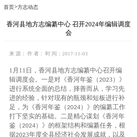
>
首页
方志动态
香河县地方志编纂中心 召开2024年编辑调度
会
来 源： 作 者： 时 间：2017-11-03
1
月
11
日，香河县地方志编纂中心召开编
辑
调度
会
。
一是对《香河年鉴（
3
）》
202
进行系统全面的总结，择善而从，
学习
先
进的经验，针对现有的瓶颈和短板进行补
足，为《香河年鉴（
4
）》的编纂工作
202
打下坚实的基础。二是精心谋划《香河年
鉴（
4
）》的框架结构和编纂任务，根
202
据
3
年度全县经济社会发展成就，以及
202