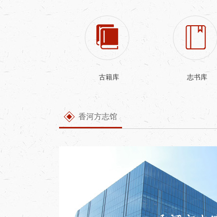
古籍库
志书库
香河方志馆