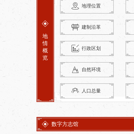
地理位置
建制沿革
地
情
行政区划
概
览
自然环境
人口总量
数字方志馆