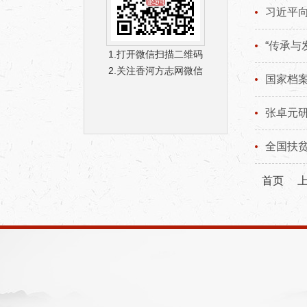
习近平
“传承与
1.打开微信扫描二维码
2.关注香河方志网微信
国家档
张卓元
全国扶
首页