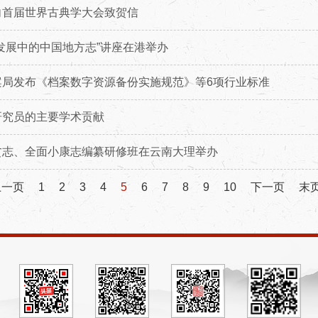
向首届世界古典学大会致贺信
发展中的中国地方志”讲座在港举办
案局发布《档案数字资源备份实施规范》等6项行业标准
研究员的主要学术贡献
贫志、全面小康志编纂研修班在云南大理举办
上一页
1
2
3
4
5
6
7
8
9
10
下一页
末